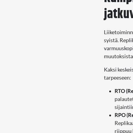
jatku
Liiketoimin
syistä. Repl
varmuuskopio
muutoksista.
Kaksi keskei
tarpeeseen:
RTO (Re
palautet
sijainti
RPO (Re
Replika
riippuu