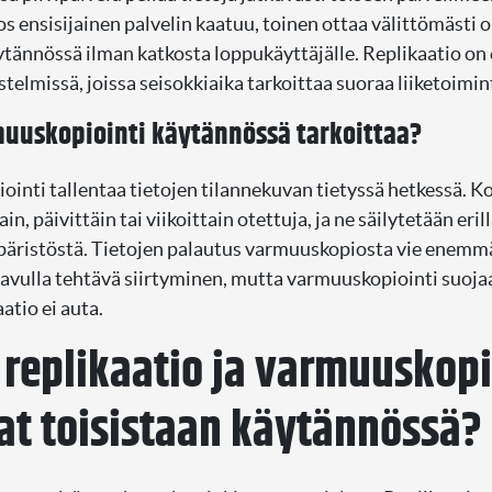
os ensisijainen palvelin kaatuu, toinen ottaa välittömästi 
tännössä ilman katkosta loppukäyttäjälle. Replikaatio on 
stelmissä, joissa seisokkiaika tarkoittaa suoraa liiketoimi
uuskopiointi käytännössä tarkoittaa?
inti tallentaa tietojen tilannekuvan tietyssä hetkessä. Ko
ain, päivittäin tai viikoittain otettuja, ja ne säilytetään eril
äristöstä. Tietojen palautus varmuuskopiosta vie enemmä
 avulla tehtävä siirtyminen, mutta varmuuskopiointi suojaa
aatio ei auta.
 replikaatio ja varmuuskopi
at toisistaan käytännössä?