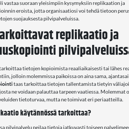
li vastaa suoraan yleisimpiin kysymyksiin replikaation ja
innin eroista, jotta organisaatiosi voi tehdä tietoon peru
etojen suojauksesta pilvipalveluissa.
arkoittavat replikaatio ja
uskopiointi pilvipalveluis
tarkoittaa tietojen kopioimista reaaliaikaisesti tai lähes re
intiin, jolloin molemmissa paikoissa on aina sama, ajantasa
ointi
taas tarkoittaa tietojen tallentamista tietyin väliajoi
josta ne voidaan palauttaa tarpeen vaatiessa. Molemmat o
veluiden tietoturvaa, mutta ne toimivat eri periaatteilla.
ikaatio käytännössä tarkoittaa?
a pilvipalvelu peilaa tietoja jatkuvasti toiseen palvelimee