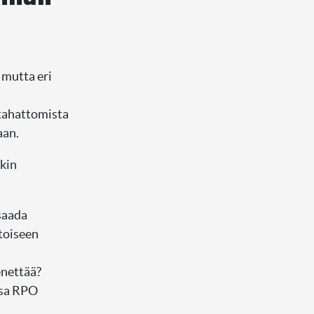
mutta eri
 tahattomista
aan.
nkin
saada
 toiseen
enettää?
ssa RPO