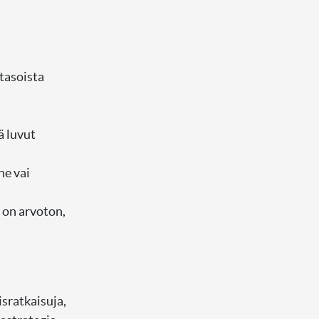
tasoista
 luvut
he vai
 on arvoton,
sratkaisuja,