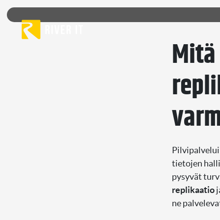
Skip to content
Mitä
repli
varm
Pilvipalvelu
tietojen hal
pysyvät turv
replikaatio
j
ne palvelevat