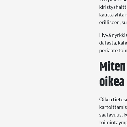
kiristyshait
kautta yhtä 
erilliseen, 
Hyvä nyrkkis
datasta, kahd
periaate toim
Miten
oikea
Oikea tietos
kartoittamis
saatavuus, k
toimintaympä