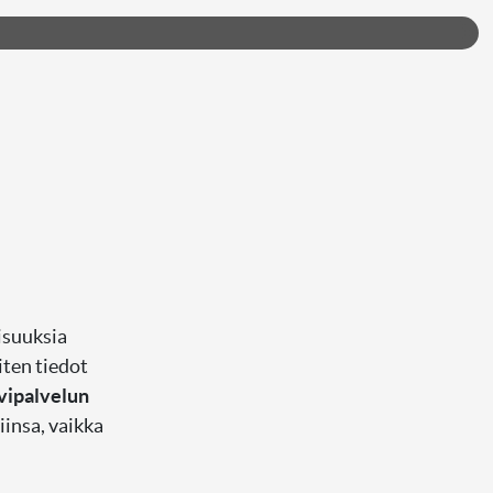
isuuksia
iten tiedot
lvipalvelun
iinsa, vaikka