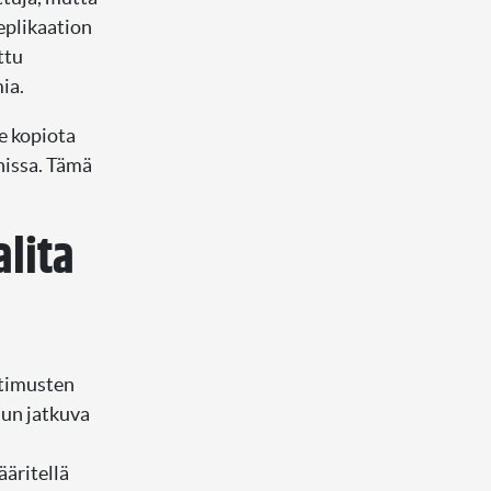
eplikaation
ttu
ia.
e kopiota
nnissa. Tämä
lita
atimusten
lun jatkuva
äritellä