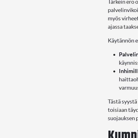
Tärkein ero 
palvelinviko
myös virheet
ajassa taakse
Käytännön er
Palvelin
käynnis
Inhimill
haittao
varmuus
Tästä syystä
toisiaan täy
suojauksen p
Kumpi