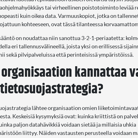
taohjelmahyökkäys tai virheellinen poistotoiminto leviää r
nopeasti kuin oikea data. Varmuuskopiot, jotka on tallenne
suojattuun kohteeseen, ovat tässä tilanteessa korvaamattom
ääntö on noudattaa niin sanottua 3-2-1-periaatetta: kolm
ella eri tallennusvälineellä, joista yksi on erillisessä sijai
ii sekä pilvipalveluissa että perinteisissä ympäristöissä.
 organisaation kannattaa va
 tietosuojastrategia?
uojastrategia lähtee organisaation omien liiketoimintava
esta. Keskeisiä kysymyksiä ovat: kuinka kriittistä on palve
uinka paljon datahävikkiä voidaan sietää ja millaisia uhkia
ristöön liittyy. Näiden vastausten perusteella voidaan mä