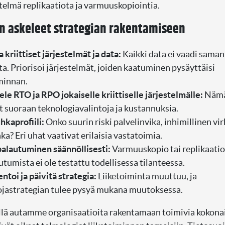
telmä replikaatiota ja varmuuskopiointia.
 askeleet strategian rakentamiseen
 kriittiset järjestelmät ja data:
Kaikki data ei vaadi saman
a. Priorisoi järjestelmät, joiden kaatuminen pysäyttäisi
minnan.
le RTO ja RPO jokaiselle kriittiselle järjestelmälle:
Nämä
t suoraan teknologiavalintoja ja kustannuksia.
hkaprofiili:
Onko suurin riski palvelinvika, inhimillinen vir
a? Eri uhat vaativat erilaisia vastatoimia.
palautuminen säännöllisesti:
Varmuuskopio tai replikaatio
utumista ei ole testattu todellisessa tilanteessa.
toi ja päivitä strategia:
Liiketoiminta muuttuu, ja
ojastrategian tulee pysyä mukana muutoksessa.
llä autamme organisaatioita rakentamaan toimivia kokonai