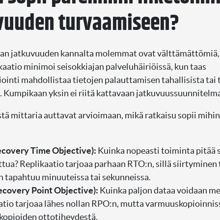
vuuden turvaamiseen?
nan jatkuvuuden kannalta molemmat ovat välttämättömiä, 
ikaatio minimoi seisokkiajan palveluhäiriöissä, kun taas
inti mahdollistaa tietojen palauttamisen tahallisista tai
 Kumpikaan yksin ei riitä kattavaan jatkuvuussuunnitelm
stä mittaria auttavat arvioimaan, mikä ratkaisu sopii mihi
covery Time Objective):
Kuinka nopeasti toiminta pitää 
tua? Replikaatio tarjoaa parhaan RTO:n, sillä siirtyminen
in tapahtuu minuuteissa tai sekunneissa.
covery Point Objective):
Kuinka paljon dataa voidaan m
atio tarjoaa lähes nollan RPO:n, mutta varmuuskopioinni
 kopioiden ottotiheydestä.