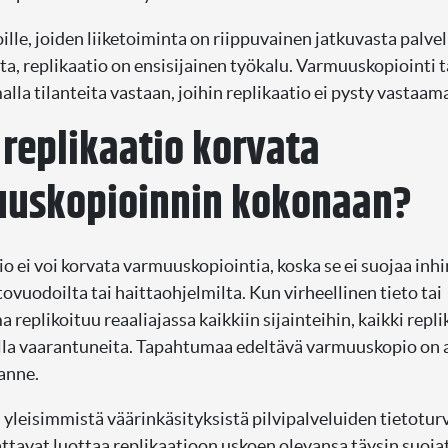
ille, joiden liiketoiminta on riippuvainen jatkuvasta palve
a, replikaatio on ensisijainen työkalu. Varmuuskopiointi 
lla tilanteita vastaan, joihin replikaatio ei pysty vastaam
 replikaatio korvata
uskopioinnin kokonaan?
io ei voi korvata varmuuskopiointia, koska se ei suojaa inhim
etovuodoilta tai haittaohjelmilta. Kun virheellinen tieto tai
 replikoituu reaaliajassa kaikkiin sijainteihin, kaikki repl
illa vaarantuneita. Tapahtumaa edeltävä varmuuskopio on 
lanne.
 yleisimmistä väärinkäsityksistä pilvipalveluiden tietotur
attavat luottaa replikaatioon uskoen olevansa täysin suoja