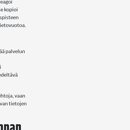
reagoi
se kopioi
uspisteen
tietovuotoa.
tää palvelun
i
edeltävä
ehtoja, vaan
van tietojen
innan