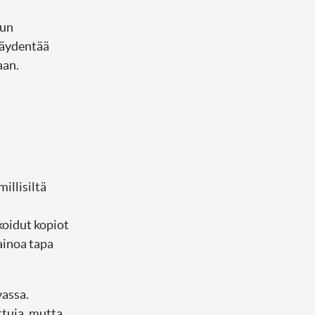
lun
täydentää
aan.
illisiltä
ikoidut kopiot
ainoa tapa
vassa.
ttuja, mutta