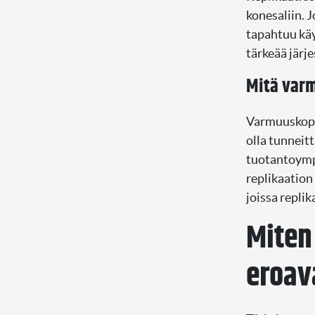
konesaliin. J
tapahtuu käy
tärkeää järje
Mitä varm
Varmuuskopio
olla tunneitt
tuotantoymp
replikaation
joissa replik
Miten
eroav