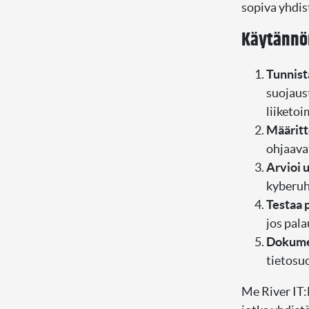
sopiva yhdis
Käytännön
Tunnista
suojaust
liiketoi
Määritte
ohjaava
Arvioi u
kyberuhk
Testaa 
jos pala
Dokumen
tietosu
Me River IT: