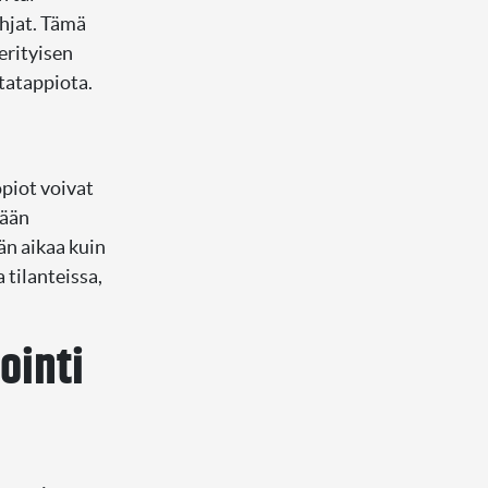
ohjat. Tämä
erityisen
ntatappiota.
piot voivat
lään
n aikaa kuin
 tilanteissa,
ointi