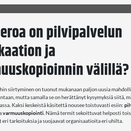
 eroa on pilvipalvelun
kaation ja
uuskopioinnin välillä?
ihin siirtyminen on tuonut mukanaan paljon uusia mahdoll
lintaan, mutta samalla se on herättänyt kysymyksiä siitä, m
assa. Kaksi keskeistä käsitettä nousee toistuvasti esiin:
pi
a
varmuuskopiointi
. Nämä termit sekoittuvat helposti tois
 eri tarkoituksia ja suojaavat organisaatioita eri uhilta.