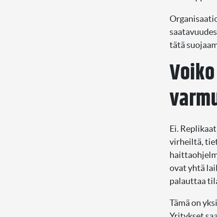
Organisaatio
saatavuudest
tätä suojaama
Voiko
varmu
Ei. Replikaat
virheiltä, ti
haittaohjelma
ovat yhtä la
palauttaa ti
Tämä on yksi
Yritykset sa