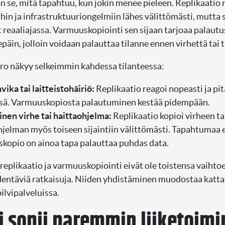
on se, mitä tapahtuu, kun jokin menee pieleen. Replikaatio 
ihin ja infrastruktuuriongelmiin lähes välittömästi, mutta 
 reaaliajassa. Varmuuskopiointi sen sijaan tarjoaa palaut
päin, jolloin voidaan palauttaa tilanne ennen virhettä tai 
o näkyy selkeimmin kahdessa tilanteessa:
vika tai laitteistohäiriö:
Replikaatio reagoi nopeasti ja pi
sä. Varmuuskopiosta palautuminen kestää pidempään.
inen virhe tai haittaohjelma:
Replikaatio kopioi virheen ta
hjelman myös toiseen sijaintiin välittömästi. Tapahtumaa 
kopio on ainoa tapa palauttaa puhdas data.
 replikaatio ja varmuuskopiointi eivät ole toistensa vaihto
dentäviä ratkaisuja. Niiden yhdistäminen muodostaa katta
ilvipalveluissa.
 sopii paremmin liiketoim