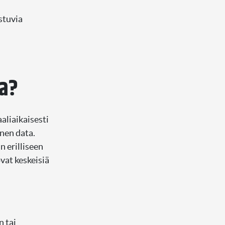
stuvia
sa?
aaliaikaisesti
inen data.
n erilliseen
vat keskeisiä
n tai