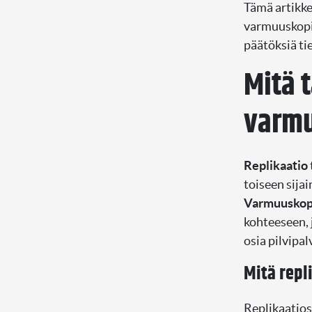
Tämä artikke
varmuuskopio
päätöksiä ti
Mitä t
varmu
Replikaatio
toiseen sija
Varmuuskopi
kohteeseen, 
osia pilvipal
Mitä repl
Replikaatioss