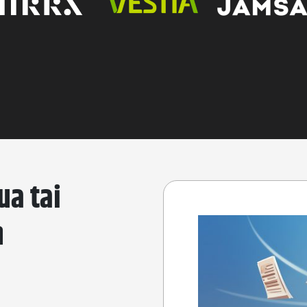
ua tai
n