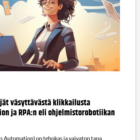
jät väsyttävästä klikkailusta
n ja RPA:n eli ohjelmistorobotiikan
s Automation) on tehokas ja vaivaton tapa