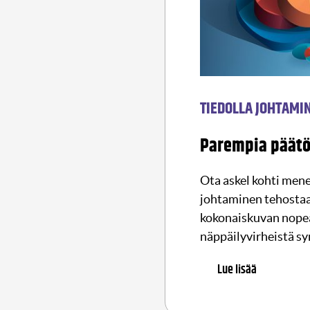
TIEDOLLA JOHTAMI
Parempia päät
Ota askel kohti men
johtaminen tehostaa 
kokonaiskuvan nopea
näppäilyvirheistä sy
Lue lisää