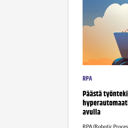
RPA
Päästä työnteki
hyperautomaatio
avulla
RPA (Robotic Proces