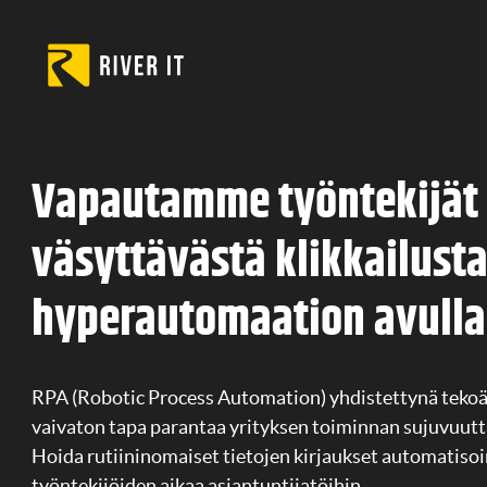
Skip to content
Vapautamme työntekijät
väsyttävästä klikkailusta
hyperautomaation avulla
RPA (Robotic Process Automation) yhdistettynä tekoäl
vaivaton tapa parantaa yrityksen toiminnan sujuvuutta
Hoida rutiininomaiset tietojen kirjaukset automatisoi
työntekijöiden aikaa asiantuntijatöihin.