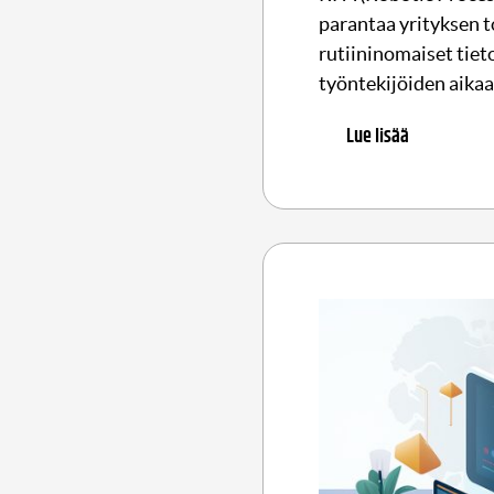
parantaa yrityksen t
rutiininomaiset tiet
työntekijöiden aikaa
Lue lisää