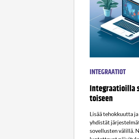
INTEGRAATIOT
Integraatioilla
toiseen
Lisää tehokkuutta ja 
yhdistät järjestelmät
sovellusten välillä.