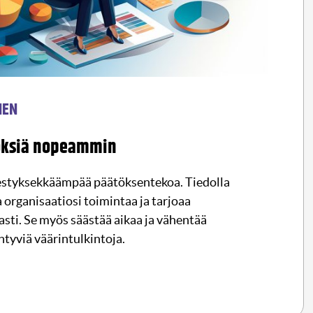
NEN
öksiä nopeammin
estyksekkäämpää päätöksentekoa. Tiedolla
organisaatiosi toimintaa ja tarjoaa
sti. Se myös säästää aikaa ja vähentää
ntyviä väärintulkintoja.