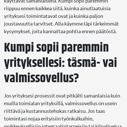
käyttävät samanlaisena. Kumpi sopii paremmin
riippuu ennen kaikkea siitä, kuinka ainutlaatuisia
yrityksesi toimintatavat ovat ja kuinka paljon
joustavuutta tarvitset. Alla käymme läpi tärkeimmät
kysymykset, joita kannattaa pohtia ennen päätöstä.
Kumpi sopii paremmin
yrityksellesi: täsmä- vai
valmissovellus?
Jos yrityksesi prosessit ovat pitkälti samanlaisia kuin
muilla toimialan yrityksillä, valmissovellus on usein
riittävä ja kustannustehokas ratkaisu. Jos taas
toimintasi nojaa erityisiin työnkulkuihin,
poikkeuksellisiin integraatiotarpeisiin tai kilpailuetua