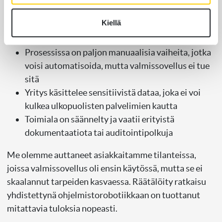
Erityisen selviä tilanteita ovat muun muassa:
Kiellä
Yrityksellä on useita eri järjestelmiä, joiden
täytyy jakaa tietoa saumattomasti keskenään
Prosessissa on paljon manuaalisia vaiheita, jotka
voisi automatisoida, mutta valmissovellus ei tue
sitä
Yritys käsittelee sensitiivistä dataa, joka ei voi
kulkea ulkopuolisten palvelimien kautta
Toimiala on säännelty ja vaatii erityistä
dokumentaatiota tai auditointipolkuja
Me olemme auttaneet asiakkaitamme tilanteissa,
joissa valmissovellus oli ensin käytössä, mutta se ei
skaalannut tarpeiden kasvaessa. Räätälöity ratkaisu
yhdistettynä ohjelmistorobotiikkaan on tuottanut
mitattavia tuloksia nopeasti.