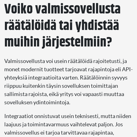
Voiko valmissovellusta
räätälöidä tai yhdistää
muihin järjestelmiin?
Valmissovellusta voi usein räätälöidä rajoitetusti, ja
monet modernit tuotteet tarjoavat rajapintoja eli API-
yhteyksiä integraatioita varten. Räätälöinnin syvyys
riippuu kuitenkin täysin sovelluksen toimittajan
sallimista rajoista, eikä yritys voi vapaasti muuttaa
sovelluksen ydintoimintoja.
Integraatiot onnistuvat usein teknisesti, mutta niiden
laajuus ja toimintavarmuus vaihtelevat paljon. Jos
valmissovellus ei tarjoa tarvittavaa rajapintaa,