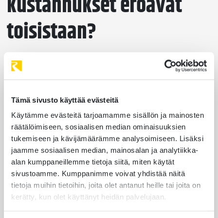
kustannukset eroavat
toisistaan?
Valmissovelluksen alkuinvestointi on tyypillisesti
pienempi, koska kehityskustannukset jakautuvat
kaikille käyttäjille. Täsmäsovelluksen rakentaminen
Tämä sivusto käyttää evästeitä
vaatii enemmän alkupääomaa, mutta sen
kokonaiskustannus voi olla alhaisempi pitkällä
Käytämme evästeitä tarjoamamme sisällön ja mainosten
aikavälillä, kun turhat lisenssimaksut ja kalliit
räätälöimiseen, sosiaalisen median ominaisuuksien
tukemiseen ja kävijämäärämme analysoimiseen. Lisäksi
muutostyöt jäävät pois.
jaamme sosiaalisen median, mainosalan ja analytiikka-
Valmissovellukseen liittyy usein kuukausittaisia tai
alan kumppaneillemme tietoja siitä, miten käytät
sivustoamme. Kumppanimme voivat yhdistää näitä
vuosittaisia lisenssimaksuja, jotka kasvavat
tietoja muihin tietoihin, joita olet antanut heille tai joita on
käyttäjämäärän mukaan. Lisäksi mahdolliset
kerätty, kun olet käyttänyt heidän palvelujaan.
räätälöinnit tai lisämoduulit voivat nostaa hintaa
yllättävästi. Täsmäsovelluksessa maksat kerran