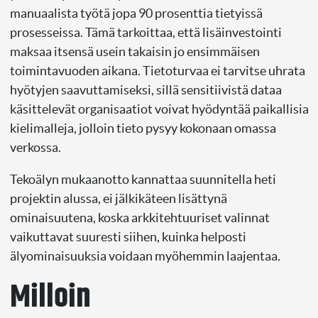
manuaalista työtä jopa 90 prosenttia tietyissä
prosesseissa. Tämä tarkoittaa, että lisäinvestointi
maksaa itsensä usein takaisin jo ensimmäisen
toimintavuoden aikana. Tietoturvaa ei tarvitse uhrata
hyötyjen saavuttamiseksi, sillä sensitiivistä dataa
käsittelevät organisaatiot voivat hyödyntää paikallisia
kielimalleja, jolloin tieto pysyy kokonaan omassa
verkossa.
Tekoälyn mukaanotto kannattaa suunnitella heti
projektin alussa, ei jälkikäteen lisättynä
ominaisuutena, koska arkkitehtuuriset valinnat
vaikuttavat suuresti siihen, kuinka helposti
älyominaisuuksia voidaan myöhemmin laajentaa.
Milloin