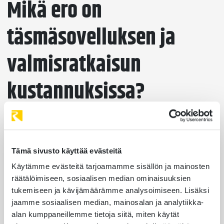
Mikä ero on
täsmäsovelluksen ja
valmisratkaisun
kustannuksissa?
Valmisratkaisu on hankintahinnaltaan usein
edullisempi kuin räätälöity täsmäsovellus, mutta
pitkällä aikavälillä kokonaiskustannukset voivat
Tämä sivusto käyttää evästeitä
kääntyä päinvastaisiksi. Valmistuotteen
Käytämme evästeitä tarjoamamme sisällön ja mainosten
lisenssimaksut, pakolliset lisämoduulit ja prosessien
räätälöimiseen, sosiaalisen median ominaisuuksien
mukauttaminen ohjelmiston ehdoilla kasvattavat
tukemiseen ja kävijämäärämme analysoimiseen. Lisäksi
kuluja vuosi vuodelta.
jaamme sosiaalisen median, mainosalan ja analytiikka-
alan kumppaneillemme tietoja siitä, miten käytät