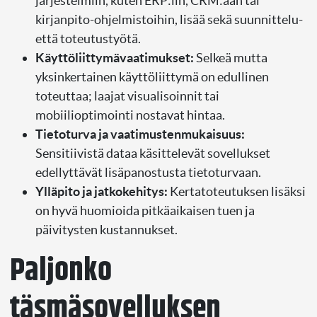
järjestelmiin, kuten ERP:iin, CRM:ään tai
kirjanpito-ohjelmistoihin, lisää sekä suunnittelu-
että toteutustyötä.
Käyttöliittymävaatimukset:
Selkeä mutta
yksinkertainen käyttöliittymä on edullinen
toteuttaa; laajat visualisoinnit tai
mobiilioptimointi nostavat hintaa.
Tietoturva ja vaatimustenmukaisuus:
Sensitiivistä dataa käsittelevät sovellukset
edellyttävät lisäpanostusta tietoturvaan.
Ylläpito ja jatkokehitys:
Kertatoteutuksen lisäksi
on hyvä huomioida pitkäaikaisen tuen ja
päivitysten kustannukset.
Paljonko
täsmäsovelluksen