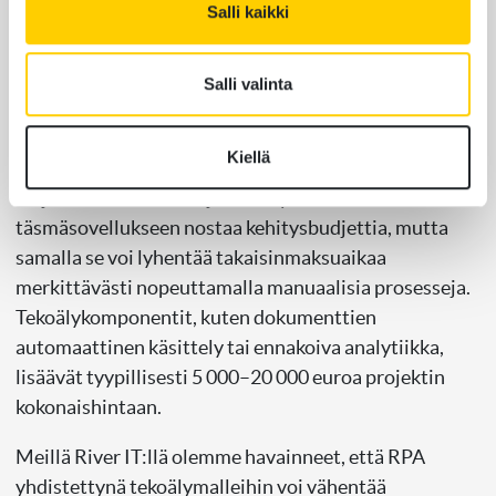
ohjelmistorobotiikka ja
Salli kaikki
tekoäly vaikuttavat
Salli valinta
sovelluksen hintaan?
Kiellä
Ohjelmistorobotiikan ja tekoälyn lisääminen
täsmäsovellukseen nostaa kehitysbudjettia, mutta
samalla se voi lyhentää takaisinmaksuaikaa
merkittävästi nopeuttamalla manuaalisia prosesseja.
Tekoälykomponentit, kuten dokumenttien
automaattinen käsittely tai ennakoiva analytiikka,
lisäävät tyypillisesti 5 000–20 000 euroa projektin
kokonaishintaan.
Meillä River IT:llä olemme havainneet, että RPA
yhdistettynä tekoälymalleihin voi vähentää