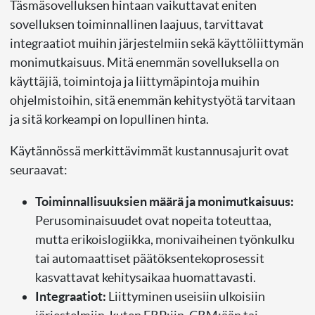
Täsmäsovelluksen hintaan vaikuttavat eniten
sovelluksen toiminnallinen laajuus, tarvittavat
integraatiot muihin järjestelmiin sekä käyttöliittymän
monimutkaisuus. Mitä enemmän sovelluksella on
käyttäjiä, toimintoja ja liittymäpintoja muihin
ohjelmistoihin, sitä enemmän kehitystyötä tarvitaan
ja sitä korkeampi on lopullinen hinta.
Käytännössä merkittävimmät kustannusajurit ovat
seuraavat:
Toiminnallisuuksien määrä ja monimutkaisuus:
Perusominaisuudet ovat nopeita toteuttaa,
mutta erikoislogiikka, monivaiheinen työnkulku
tai automaattiset päätöksentekoprosessit
kasvattavat kehitysaikaa huomattavasti.
Integraatiot:
Liittyminen useisiin ulkoisiin