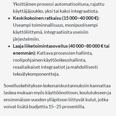
Yksittäinen prosessi automatisoituna, rajattu
käyttäjäjoukko, yksi tai kaksi integraatiota.
Keskikokoinen ratkaisu (15 000–40 000 €):
Useampi toiminnallisuus, monipuolisempi
käyttöliittymä, integraatioita useisiin
järjestelmiin.
Laaja liiketoimintasovellus (40 000–80 000 € tai
enemmän):
Kattava prosessien hallinta,
roolipohjainen käyttöoikeushallinta,
reaaliaikaiset integraatiot ja mahdollisesti
tekoälykomponentteja.
Sovelluskehityksen kokonaiskustannuksiin kannattaa
laskea mukaan myös käyttöönottoon, koulutukseen ja
ensimmäisen vuoden ylläpitoon liittyvät kulut, jotka
voivat lisätä budjettia 15–25 prosentilla.