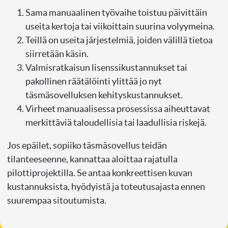
Sama manuaalinen työvaihe toistuu päivittäin
useita kertoja tai viikoittain suurina volyymeina.
Teillä on useita järjestelmiä, joiden välillä tietoa
siirretään käsin.
Valmisratkaisun lisenssikustannukset tai
pakollinen räätälöinti ylittää jo nyt
täsmäsovelluksen kehityskustannukset.
Virheet manuaalisessa prosessissa aiheuttavat
merkittäviä taloudellisia tai laadullisia riskejä.
Jos epäilet, sopiiko täsmäsovellus teidän
tilanteeseenne, kannattaa aloittaa rajatulla
pilottiprojektilla. Se antaa konkreettisen kuvan
kustannuksista, hyödyistä ja toteutusajasta ennen
suurempaa sitoutumista.