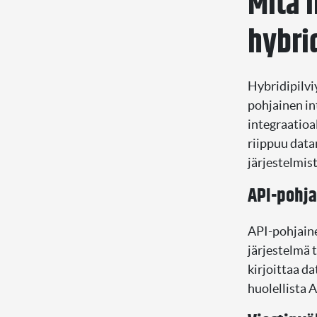
Mitä 
hybri
Hybridipilvi
pohjainen in
integraatioa
riippuu data
järjestelmist
API-pohja
API-pohjaine
järjestelmä 
kirjoittaa d
huolellista A