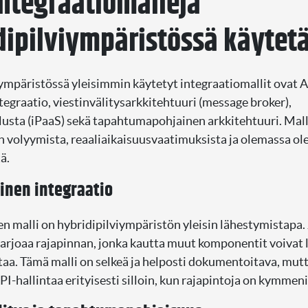
integraatiomalleja
dipilviympäristössä käytet
ympäristössä yleisimmin käytetyt integraatiomallit ovat A
tegraatio, viestinvälitysarkkitehtuuri (message broker),
lusta (iPaaS) sekä tapahtumapohjainen arkkitehtuuri. Mall
n volyymista, reaaliaikaisuusvaatimuksista ja olemassa ol
ä.
inen integraatio
n malli on hybridipilviympäristön yleisin lähestymistapa.
tarjoaa rajapinnan, jonka kautta muut komponentit voivat l
ataa. Tämä malli on selkeä ja helposti dokumentoitava, mutt
PI-hallintaa erityisesti silloin, kun rajapintoja on kymmeni