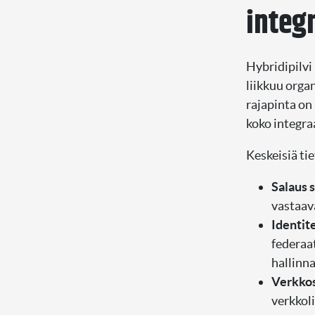
integ
Hybridipilvi
liikkuu organ
rajapinta on
koko integraa
Keskeisiä ti
Salaus s
vastaava
Identite
federaat
hallinna
Verkkos
verkkoli