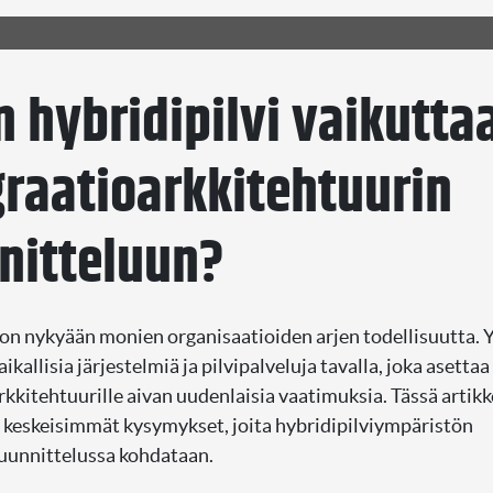
n hybridipilvi vaikutta
graatioarkkitehtuurin
nitteluun?
 on nykyään monien organisaatioiden arjen todellisuutta. Y
ikallisia järjestelmiä ja pilvipalveluja tavalla, joka asettaa
rkkitehtuurille aivan uudenlaisia vaatimuksia. Tässä artikk
keskeisimmät kysymykset, joita hybridipilviympäristön
uunnittelussa kohdataan.