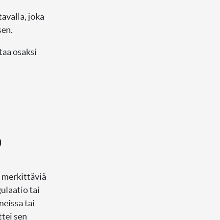
avalla, joka
sen.
taa osaksi
?
n merkittäviä
gulaatio tai
neissa tai
ttei sen