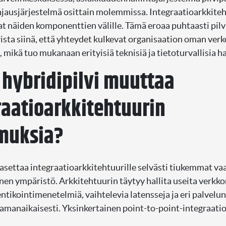
ausjärjestelmä osittain molemmissa. Integraatioarkkiteh
lat näiden komponenttien välille. Tämä eroaa puhtaasti pilv
ista siinä, että yhteydet kulkevat organisaation oman verko
ä, mikä tuo mukanaan erityisiä teknisiä ja tietoturvallisia h
 hybridipilvi muuttaa
raatioarkkitehtuurin
muksia?
 asettaa integraatioarkkitehtuurille selvästi tiukemmat v
nen ympäristö. Arkkitehtuurin täytyy hallita useita verkko
entikointimenetelmiä, vaihtelevia latensseja ja eri palvelu
amanaikaisesti. Yksinkertainen point-to-point-integraatio e