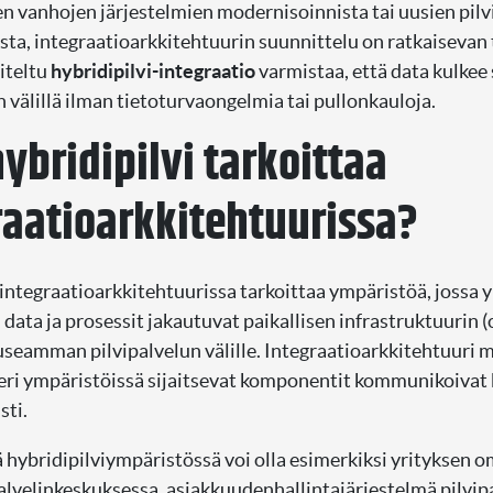
ten vanhojen järjestelmien modernisoinnista tai uusien pilv
ta, integraatioarkkitehtuurin suunnittelu on ratkaisevan 
iteltu
hybridipilvi-integraatio
varmistaa, että data kulkee 
 välillä ilman tietoturvaongelmia tai pullonkauloja.
ybridipilvi tarkoittaa
raatioarkkitehtuurissa?
 integraatioarkkitehtuurissa tarkoittaa ympäristöä, jossa 
 data ja prosessit jakautuvat paikallisen infrastruktuurin 
 useamman pilvipalvelun välille. Integraatioarkkitehtuuri m
eri ympäristöissä sijaitsevat komponentit kommunikoivat
ti.
hybridipilviympäristössä voi olla esimerkiksi yrityksen 
alvelinkeskuksessa, asiakkuudenhallintajärjestelmä pilvipa