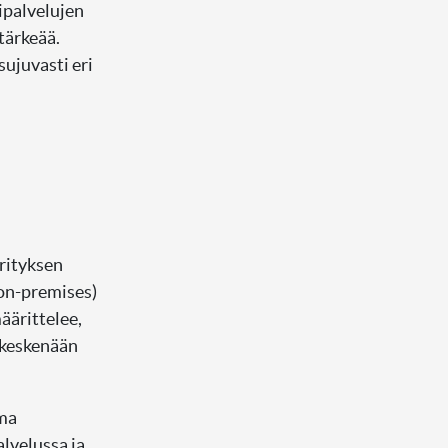
ipalvelujen
tärkeää.
sujuvasti eri
yrityksen
(on-premises)
äärittelee,
 keskenään
oma
lvelussa ja