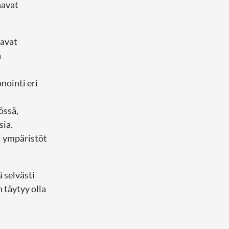
aavat
aavat
a
nointi eri
össä,
sia.
i ympäristöt
 selvästi
 täytyy olla