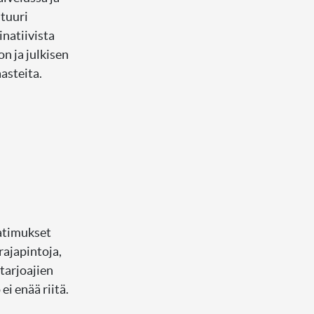
tuuri
inatiivista
n ja julkisen
aasteita.
aatimukset
rajapintoja,
ntarjoajien
i enää riitä.