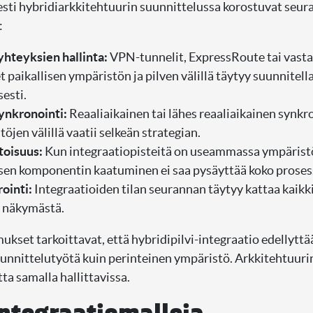
sti hybridiarkkitehtuurin suunnittelussa korostuvat seur
:
hteyksien hallinta:
VPN-tunnelit, ExpressRoute tai vast
 paikallisen ympäristön ja pilven välillä täytyy suunnitell
sesti.
ynkronointi:
Reaaliaikainen tai lähes reaaliaikainen synkro
öjen välillä vaatii selkeän strategian.
toisuus:
Kun integraatiopisteitä on useammassa ympärist
isen komponentin kaatuminen ei saa pysäyttää koko proses
ointi:
Integraatioiden tilan seurannan täytyy kattaa kaikk
 näkymästä.
kset tarkoittavat, että hybridipilvi-integraatio edellyttää
nittelutyötä kuin perinteinen ympäristö. Arkkitehtuurin
ta samalla hallittavissa.