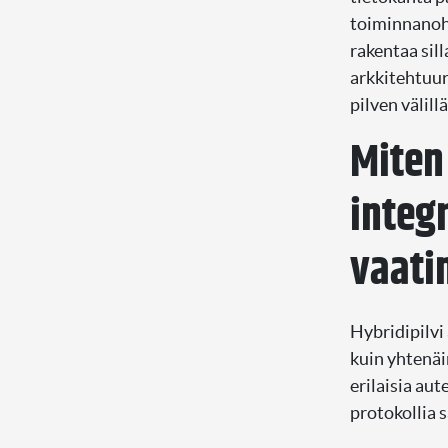
toiminnanohj
rakentaa sil
arkkitehtuur
pilven välill
Miten
integ
vaati
Hybridipilvi
kuin yhtenäi
erilaisia aut
protokollia s