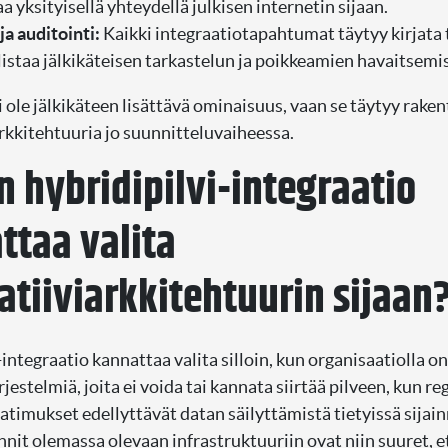
a yksityisellä yhteydellä julkisen internetin sijaan.
ja auditointi:
Kaikki integraatiotapahtumat täytyy kirjata t
istaa jälkikäteisen tarkastelun ja poikkeamien havaitsemi
 ole jälkikäteen lisättävä ominaisuus, vaan se täytyy raken
rkkitehtuuria jo suunnitteluvaiheessa.
n hybridipilvi-integraatio
ttaa valita
atiiviarkkitehtuurin sijaan
integraatio kannattaa valita silloin, kun organisaatiolla o
ärjestelmiä, joita ei voida tai kannata siirtää pilveen, kun re
atimukset edellyttävät datan säilyttämistä tietyissä sijain
nnit olemassa olevaan infrastruktuuriin ovat niin suuret, e