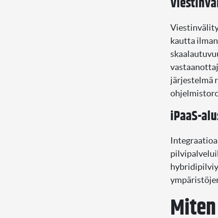
Viestinvä
Viestinvälit
kautta ilman
skaalautuvuu
vastaanottaj
järjestelmä 
ohjelmistoro
iPaaS-alu
Integraatioa
pilvipalvelui
hybridipilvi
ympäristöjen 
Miten