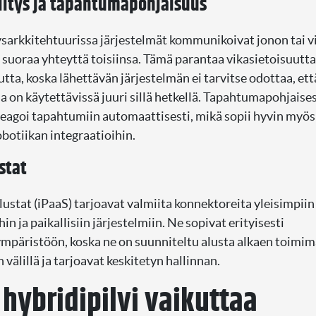
litys ja tapahtumapohjaisuus
ysarkkitehtuurissa järjestelmät kommunikoivat jonon tai 
 suoraa yhteyttä toisiinsa. Tämä parantaa vikasietoisuutta
tta, koska lähettävän järjestelmän ei tarvitse odottaa, ett
a on käytettävissä juuri sillä hetkellä. Tapahtumapohjaise
reagoi tapahtumiin automaattisesti, mikä sopii hyvin myös
botiikan integraatioihin.
stat
lustat (iPaaS) tarjoavat valmiita konnektoreita yleisimpiin
hin ja paikallisiin järjestelmiin. Ne sopivat erityisesti
ympäristöön, koska ne on suunniteltu alusta alkaen toimim
välillä ja tarjoavat keskitetyn hallinnan.
 hybridipilvi vaikuttaa