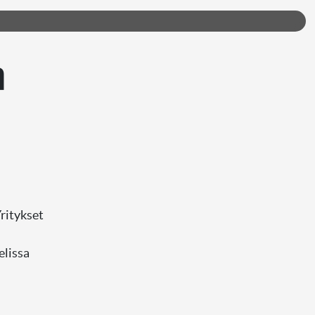
a
ritykset
elissa