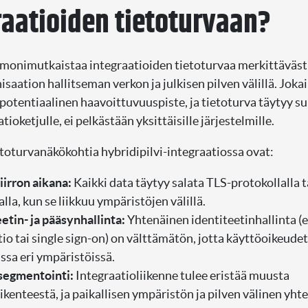
raatioiden tietoturvaan?
 monimutkaistaa integraatioiden tietoturvaa merkittävästi
isaation hallitseman verkon ja julkisen pilven välillä. Joka
 potentiaalinen haavoittuvuuspiste, ja tietoturva täytyy su
tioketjulle, ei pelkästään yksittäisille järjestelmille.
etoturvanäkökohtia hybridipilvi-integraatiossa ovat:
iirron aikana:
Kaikki data täytyy salata TLS-protokollalla t
lla, kun se liikkuu ympäristöjen välillä.
etin- ja pääsynhallinta:
Yhtenäinen identiteetinhallinta (
io tai single sign-on) on välttämätön, jotta käyttöoikeude
ssa eri ympäristöissä.
egmentointi:
Integraatioliikenne tulee eristää muusta
ikenteestä, ja paikallisen ympäristön ja pilven välinen yht