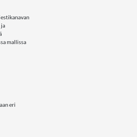
viestikanavan
 ja
ä
ssa mallissa
aan eri