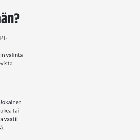
ään?
PI-
in valinta
evista
 Jokainen
ukea tai
a vaatii
ä.