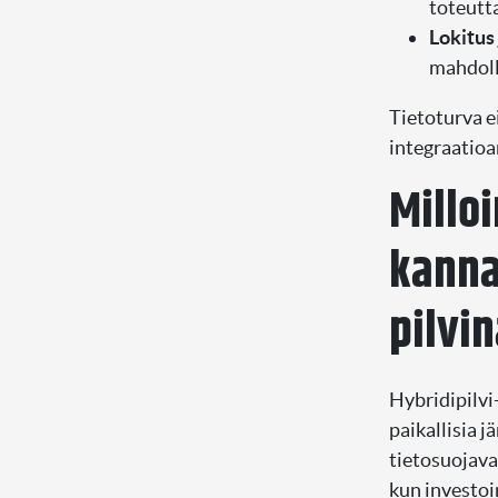
toteutta
Lokitus 
mahdoll
Tietoturva ei
integraatioa
Milloi
kanna
pilvin
Hybridipilvi-
paikallisia j
tietosuojava
kun investoi