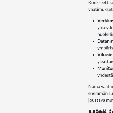
Konkreettise
vaatimukset
Verkkoy
yhteydet
huolelli
Datan s
ympärist
Vikasie
yksittä
Monitor
yhdestä
Nämä vaatimu
enemmän suun
joustava mut