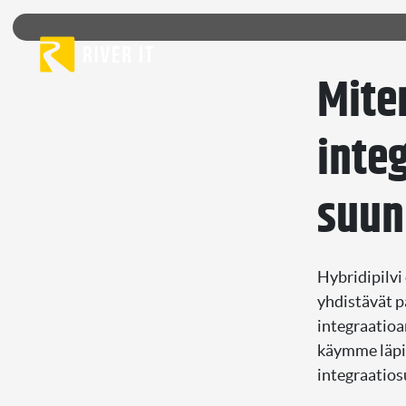
Skip to content
Mite
inte
suun
Hybridipilvi
yhdistävät pa
integraatioa
käymme läpi 
integraatios