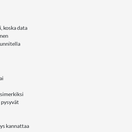
, koska data
inen
unnitella
ai
esimerkiksi
t pysyvät
eys kannattaa