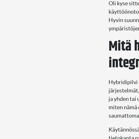
Oli kyse sit
käyttöönotos
Hyvin suunn
ympäristöjen
Mitä h
integ
Hybridipilvi
järjestelmät,
ja yhden tai
miten nämä 
saumattomas
Käytännössä 
tietokanta p