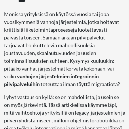
Monissa yrityksissä on käytössä vuosia tai jopa
vuosikymmeniä vanhoja järjestelmiä, jotka hoitavat
kriittisiä liiketoimintaprosesseja luotettavasti
päivästä toiseen. Samaan aikaan pilvipalvelut
tarjoavat houkuttelevia mahdollisuuksia
joustavuuden, skaalautuvuuden ja uusien
toiminnallisuuksien suhteen. Kysymys kuuluukin:
pitääkö vanhat järjestelmät korvata kokonaan, vai
voiko
vanhojen järjestelmien integroinnin
pilvipalveluihin
toteuttaa ilman täyttä migraatiota?
Lyhyt vastaus on kyllä: se on mahdollista, ja usein se
on myös järkevintä. Tässä artikkelissa käymme läpi,
mitä vaihtoehtoja yrityksillä on legacy-järjestelmien ja
pilven yhdistämiseen, milloin ohjelmistorobotiikka on
oikea työkalu integraatioon ja mistä kannattaa lähteä