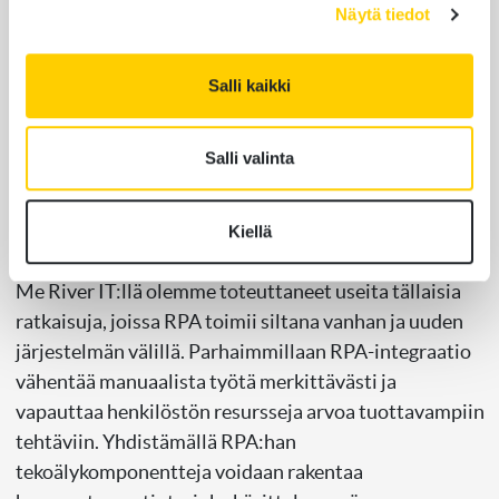
ihminen tekisi muuten manuaalisesti.
Näytä tiedot
RPA-robotti voi kirjautua vanhaan järjestelmään,
Salli kaikki
hakea tarvittavat tiedot, muokata niitä tarvittaessa ja
syöttää ne pilvipalveluun täysin ilman ihmisen
väliintuloa. Tämä tekee ohjelmistorobotiikasta
Salli valinta
erityisen arvokkaan työkalun tilanteissa, joissa
järjestelmäpäivitys tai API-kehitys ei ole
Kiellä
taloudellisesti tai teknisesti perusteltua.
Me River IT:llä olemme toteuttaneet useita tällaisia
ratkaisuja, joissa RPA toimii siltana vanhan ja uuden
järjestelmän välillä. Parhaimmillaan RPA-integraatio
vähentää manuaalista työtä merkittävästi ja
vapauttaa henkilöstön resursseja arvoa tuottavampiin
tehtäviin. Yhdistämällä RPA:han
tekoälykomponentteja voidaan rakentaa