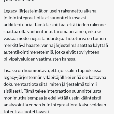
Legacy-järjestelmät on usein rakennettu aikana,
jolloin integraatioita ei suunniteltu osaksi
arkkitehtuuria. Tämä tarkoittaa, että tiedon rakenne
saattaa olla vanhentunut tai omaperäinen, eikä se
vastaa moderneja standardeja. Tietoturva on toinen
merkittävä haaste: vanha järjestelmä saattaa käyttää
autentikointimenetelmiä, jotka eivät sovi yhteen
pilvipalveluiden vaatimusten kanssa.
Lisäksi on huomioitava, että joissakin tapauksissa
legacy-järjestelmän ylläpitäjällä ei enää ole kattavaa
dokumentaatiota siitä, miten järjestelmä toimii
sisäisesti. Tämä tekee integraation suunnittelusta
monimutkaisempaa ja edellyttää usein käänteistä
analysointia ennen kuin integraatioratkaisu voidaan
toteuttaa luotettavasti.