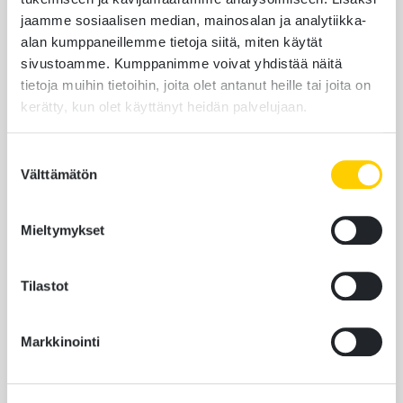
kuten ihminen tekisi ja siirtää tietoa järjestelmästä
jaamme sosiaalisen median, mainosalan ja analytiikka-
toiseen automaattisesti.
alan kumppaneillemme tietoja siitä, miten käytät
sivustoamme. Kumppanimme voivat yhdistää näitä
Milloin
tietoja muihin tietoihin, joita olet antanut heille tai joita on
kerätty, kun olet käyttänyt heidän palvelujaan.
ohjelmistorobotiikka
Suostumuksen
Välttämätön
sopii
valinta
integraatioratkaisuksi?
Mieltymykset
Tilastot
Ohjelmistorobotiikka sopii integraatioratkaisuksi
erityisesti silloin, kun legacy-järjestelmässä ei ole
moderneja rajapintoja, tiedonsiirto tapahtuu
Markkinointi
käyttöliittymän kautta tai integraatio sisältää
toistuvia, säännöllisiä tiedonsiirtotehtäviä, joita