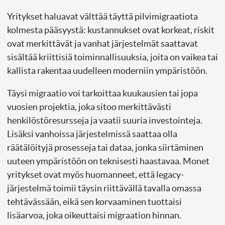
Yritykset haluavat välttää täyttä pilvimigraatiota
kolmesta pääsyystä: kustannukset ovat korkeat, riskit
ovat merkittävät ja vanhat järjestelmät saattavat
sisältää kriittisiä toiminnallisuuksia, joita on vaikea tai
kallista rakentaa uudelleen moderniin ympäristöön.
Täysi migraatio voi tarkoittaa kuukausien tai jopa
vuosien projektia, joka sitoo merkittävästi
henkilöstöresursseja ja vaatii suuria investointeja.
Lisäksi vanhoissa järjestelmissä saattaa olla
räätälöityjä prosesseja tai dataa, jonka siirtäminen
uuteen ympäristöön on teknisesti haastavaa. Monet
yritykset ovat myös huomanneet, että legacy-
järjestelmä toimii täysin riittävällä tavalla omassa
tehtävässään, eikä sen korvaaminen tuottaisi
lisäarvoa, joka oikeuttaisi migraation hinnan.