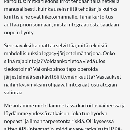
kartoitus: mitkä tiedonsiirrot tehdään tällä hetkellä
manuaalisesti, kuinka usein niitä tehdään ja kuinka
kriittisiä ne ovat liiketoiminnalle. Tämä kartoitus
auttaa priorisoimaan, mistä integraatiosta saadaan
nopein hyöty.
Seuraavaksi kannattaa selvittää, mitä teknisiä
mahdollisuuksia legacy-järjestelmä tarjoaa. Onko
siinä rajapintoja? Voidaanko tietoa viedä ulos
tiedostoina? Vai onko ainoa tapa operoida
järjestelmää sen käyttöliittymän kautta? Vastaukset
näihin kysymyksiin ohjaavat integraatiostrategian
valintaa.
Me autamme mielellämme tässä kartoitusvaiheessa ja
löydämme yhdessä ratkaisun, joka tuo hyödyn
nopeasti ja ilman tarpeetonta riskiä. Oli kyseessä
sitten API-integraatio, middleware-ratkaisu tai RPA-