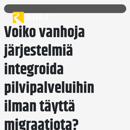
Skip to content
Voiko vanhoja
järjestelmiä
integroida
pilvipalveluihin
ilman täyttä
migraatiota?