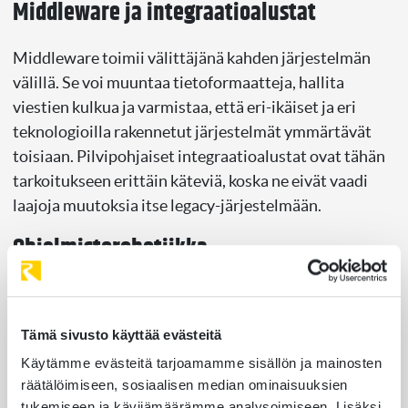
Middleware ja integraatioalustat
Middleware toimii välittäjänä kahden järjestelmän
välillä. Se voi muuntaa tietoformaatteja, hallita
viestien kulkua ja varmistaa, että eri-ikäiset ja eri
teknologioilla rakennetut järjestelmät ymmärtävät
toisiaan. Pilvipohjaiset integraatioalustat ovat tähän
tarkoitukseen erittäin käteviä, koska ne eivät vaadi
laajoja muutoksia itse legacy-järjestelmään.
Ohjelmistorobotiikka
integraatiotyökaluna
Kun järjestelmässä ei ole rajapintoja eikä middleware
Tämä sivusto käyttää evästeitä
sovi tilanteeseen, ohjelmistorobotiikka eli RPA
Käytämme evästeitä tarjoamamme sisällön ja mainosten
tarjoaa joustavan vaihtoehdon. RPA-robotti voi
räätälöimiseen, sosiaalisen median ominaisuuksien
operoida vanhan järjestelmän käyttöliittymää aivan
tukemiseen ja kävijämäärämme analysoimiseen. Lisäksi