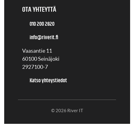
OTA YHTEYTTÄ
010 200 2820
info@riverit.fi
Vaasantie 11
60100 Seinäjoki
2927100-7
Katso yhteystiedot
© 2026 River IT