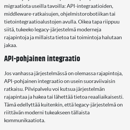
migraatiota useilla tavoilla: API-integraatioiden,
middleware-ratkaisujen, ohjelmistorobotiikan tai
tietointegraatioalustojen avulla. Oikea tapa riippuu
siitä, tukeeko legacy-järjestelmä moderneja
rajapintoja ja millaista tietoa tai toimintoja halutaan
jakaa.
API-pohjainen integraatio
Jos vanhassa järjestelmässä on olemassa rajapintoja,
API-pohjainen integraatio on usein suoraviivaisin
ratkaisu. Pilvipalvelu voi kutsua järjestelmän
rajapintaa ja hakea tai lähettää tietoa reaaliaikaisesti.
Tämä edellyttää kuitenkin, että legacy-järjestelmä on
riittävän moderni tukeakseen tällaista
kommunikaatiota.